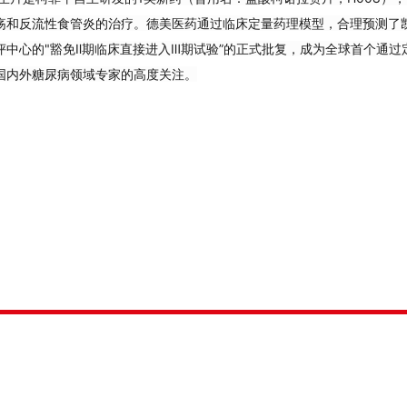
疡和反流性食管炎的治疗。德美医药通过临床定量药理模型，合理预测了
中心的"豁免Ⅱ期临床直接进入Ⅲ期试验”的正式批复，成为全球首个通过定
国内外糖尿病领域专家的高度关注。
阳光德美
地 址：北京市丰台区科学城海鹰路8号院金伟凯科技园2号