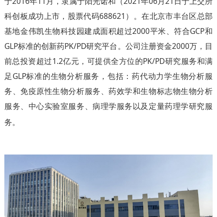
于2016年11月，隶属于阳光诺和（2021年06月21日于上交所
科创板成功上市，股票代码688621）。
在北京市丰台区总部
基地金伟凯生物科技园建成面积超过
2000
平米、符合
GCP
和
GLP
标准的创新药
PK/PD
研究平台
。
公司注册资金
2000
万，目
前总投资超过
1.2
亿元，
可提供全方位的
PK/PD
研究服务和满
足
GLP
标准的生物分析服务，包括：药代动力学生物分析服
务、免疫原性生物分析服务、药效学和生物标志物生物分析
服务、中心实验室服务、病理学服务以及定量药理学研究服
务。